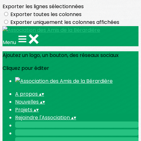
Exporter les lignes sélectionnées
Exporter toutes les colonnes
Exporter uniquement les colonnes affichées
Menu
Ajoutez un logo, un bouton, des réseaux sociaux
Cliquez pour éditer
A propos
▴
▾
Nouvelles
▴
▾
Projets
▴
▾
Rejoindre l'Association
▴
▾