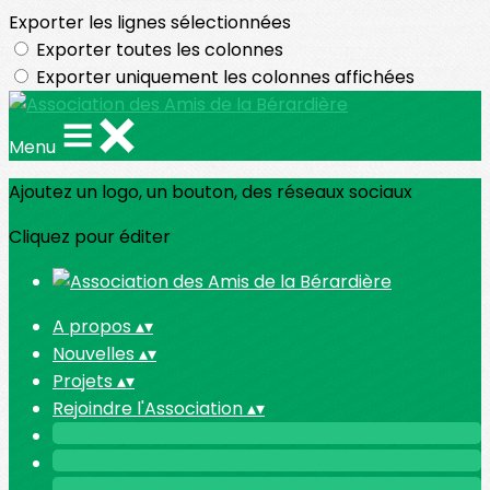
Exporter les lignes sélectionnées
Exporter toutes les colonnes
Exporter uniquement les colonnes affichées
Menu
Ajoutez un logo, un bouton, des réseaux sociaux
Cliquez pour éditer
A propos
▴
▾
Nouvelles
▴
▾
Projets
▴
▾
Rejoindre l'Association
▴
▾